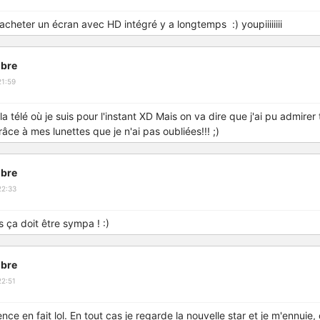
 acheter un écran avec HD intégré y a longtemps :) youpiiiiiiii
bre
21:59
s la télé où je suis pour l'instant XD Mais on va dire que j'ai pu admirer 
âce à mes lunettes que je n'ai pas oubliées!!! ;)
bre
22:33
s ça doit être sympa ! :)
bre
22:51
nce en fait lol. En tout cas je regarde la nouvelle star et je m'ennuie