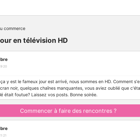
du commerce
jour en télévision HD
bre
19:20
i ça y est le fameux jour est arrivé, nous sommes en HD. Comment s'e
écran noir, quelques chaînes manquantes, vous aviez oublié que c'étai
lé était foutue? Laissez vos posts. Bonne soirée.
Commencer à faire des rencontres ?
bre
1:21