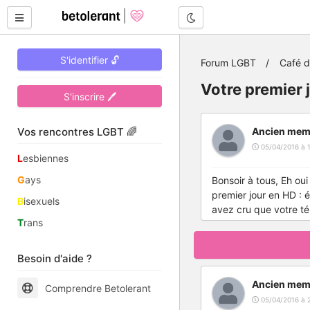
Mode nuit
S'identifier 🔓
Forum LGBT
Café 
Votre premier 
S'inscrire 🖊
Vos rencontres LGBT 🌈
Ancien mem
05/04/2016 à 
L
esbiennes
G
ays
Bonsoir à tous, Eh ou
premier jour en HD : 
B
isexuels
avez cru que votre té
T
rans
Besoin d'aide ?
Ancien mem
Comprendre Betolerant
05/04/2016 à 2