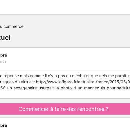
du commerce
tuel
bre
6:08
ne réponse mais comme il n'y a pas eu d'écho et que cela me parait i
isques du virtuel : http://www.lefigaro.fr/actualite-france/2015/05
-un-sexagenaire-usurpait-la-photo-d-un-mannequin-pour-seduire
Commencer à faire des rencontres ?
bre