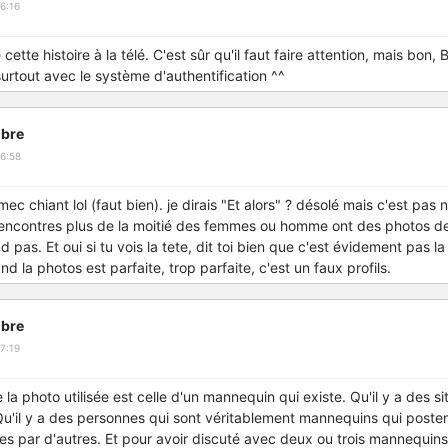
6:16
cette histoire à la télé. C'est sûr qu'il faut faire attention, mais bon, B
urtout avec le système d'authentification ^^
bre
6:58
 mec chiant lol (faut bien). je dirais "Et alors" ? désolé mais c'est pas
 rencontres plus de la moitié des femmes ou homme ont des photos 
 pas. Et oui si tu vois la tete, dit toi bien que c'est évidement pas la
la photos est parfaite, trop parfaite, c'est un faux profils.
bre
7:19
la photo utilisée est celle d'un mannequin qui existe. Qu'il y a des s
u'il y a des personnes qui sont véritablement mannequins qui posten
ses par d'autres. Et pour avoir discuté avec deux ou trois mannequin