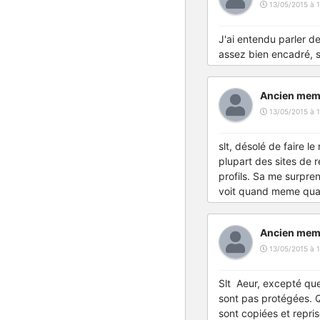
13/05/2015 à 1
J'ai entendu parler de 
assez bien encadré, s
Ancien mem
13/05/2015 à 1
slt, désolé de faire le
plupart des sites de
profils. Sa me surprend
voit quand meme quand 
Ancien mem
13/05/2015 à 1
Slt Aeur, excepté que 
sont pas protégées. Q
sont copiées et repri