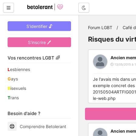
Mode nuit
S'identifier 🔓
Forum LGBT
Café 
Risques du vir
S'inscrire 🖊
Vos rencontres LGBT 🌈
Ancien mem
13/05/2015 à 1
L
esbiennes
G
ays
Je l'avais mis dans u
exemple concret des r
B
isexuels
20150504ARTFIG00156
T
rans
le-web.php
Besoin d'aide ?
Comprendre Betolerant
Ancien mem