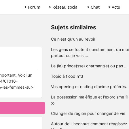
Forum
Réseau social
Chat
Actu
Sujets similaires
Ce n'est qu'un au revoir
Les gens se foutent constamment de moi
partout ou je vais,...
Le (la) prince(sse) charmant(e) ou pas ...
mportant. Voici un
Topic à flood n°3
/04/01016-
Vos opening et ending d'anime préférés.
-les-femmes-sur-
La possession maléfique et l'exorcisme ?!
:o
Changer de région pour changer de vie
Autour de l inconnus comment réagissez