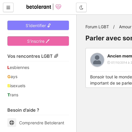
Mode nuit
S'identifier 🔓
Forum LGBT
Amour 
Parler avec so
S'inscrire 🖊
Vos rencontres LGBT 🌈
Ancien mem
07/10/2014 à 2
L
esbiennes
G
ays
Bonsoir tout le monde 
important de se parle
B
isexuels
T
rans
Besoin d'aide ?
Comprendre Betolerant