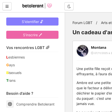
Mode nuit
S'identifier 🔓
Forum LGBT
Arts et
Un cadeau d'an
S'inscrire 🖊
Vos rencontres LGBT 🌈
Montana
07/11/2025 à 
L
esbiennes
G
ays
Une petite fille reçoi
B
isexuels
effrayante, à l’aura d
T
rans
Ambre est une petite 
que le facteur a déliv
Besoin d'aide ?
déchirer le papier d’e
du paquet : c’est une 
jamais vue.
Comprendre Betolerant