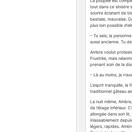
La poupée est complèt
tout dans ce sinistre
sourire éclatant de b
bestiale, mauvaise. Da
plus loin possible d’
– Tu sais, la person
aussi ancienne. Tu dev
Ambre voulut protester
Frustrée, mais néanmo
prenant soin de la di
– Là au moins, je n’a
L’esprit tranquille, l
traditionnel gâteau ai
La nuit même, Ambre, 
de l’étage inférieur. 
allongée dans son lit, 
inlassablement depuis
légers, rapides. Ambre