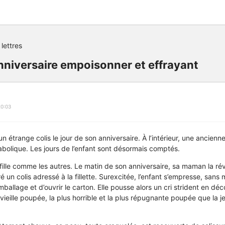
 lettres
niversaire empoisonner et effrayant
20:03
t un étrange colis le jour de son anniversaire. À l’intérieur, une ancien
iabolique. Les jours de l’enfant sont désormais comptés.
fille comme les autres. Le matin de son anniversaire, sa maman la réve
ré un colis adressé à la fillette. Surexcitée, l’enfant s’empresse, sa
mballage et d’ouvrir le carton. Elle pousse alors un cri strident en dé
vieille poupée, la plus horrible et la plus répugnante poupée que la j