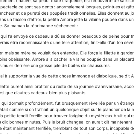
ement chauve, sa peau, toute craquelée, est recouverte de salissure
 spectacle ce sont ses dents : anormalement longues, pointues et gâté
lancheur et de pureté des poupées traditionnelles. Elles donnent au jo
ns un frisson d’effroi, la petite Ambre jette la vilaine poupée dans un 
elle. Sa maman la réprimande sèchement :
ne qui t’a envoyé ce cadeau a dû se donner beaucoup de peine pour 
rais être reconnaissante d’une telle attention, finit-elle d’un ton sévè
, mais sa mère ne voulait rien entendre. Elle força la fillette à garder
ins obéissante, Ambre alla cacher la vilaine poupée dans un placard s
ssimuler derrière une grosse pile de boîtes de chaussures.
urai à supporter la vue de cette chose immonde et diabolique, se dit 
a fillette purent ainsi profiter du reste de sa journée d’anniversaire, 
nsi que d’autres cadeaux bien plus plaisants.
qui dormait profondément, fut brusquement réveillée par un étrange
C’était comme si on traînait un quelconque objet sur le plancher de la 
la petite tendit l’oreille pour trouver l’origine du mystérieux bruit qui r
 dix bonnes minutes. Puis le bruit changea, on aurait dit maintenant 
 était maintenant terrifiée, tremblant de tout son corps, incapable d