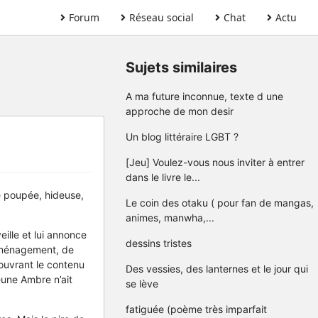
Forum
Réseau social
Chat
Actu
Sujets similaires
A ma future inconnue, texte d une
approche de mon desir
Un blog littéraire LGBT ?
[Jeu] Voulez-vous nous inviter à entrer
dans le livre le...
ne poupée, hideuse,
Le coin des otaku ( pour fan de mangas,
animes, manwha,...
ille et lui annonce
dessins tristes
ns ménagement, de
couvrant le contenu
Des vessies, des lanternes et le jour qui
eune Ambre n’ait
se lève
fatiguée (poème très imparfait