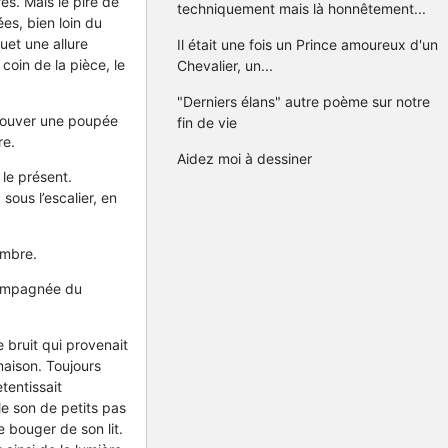
s. Mais le pire de
techniquement mais là honnêtement...
es, bien loin du
uet une allure
Il était une fois un Prince amoureux d'un
coin de la pièce, le
Chevalier, un...
"Derniers élans" autre poème sur notre
trouver une poupée
fin de vie
re.
Aidez moi à dessiner
 le présent.
ous l’escalier, en
Ambre.
accompagnée du
 bruit qui provenait
maison. Toujours
etentissait
le son de petits pas
e bouger de son lit.