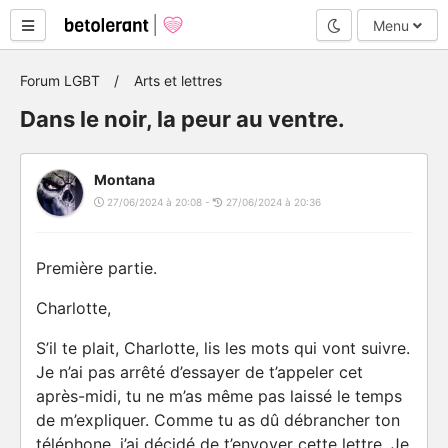
Mode nuit
Menu
Forum LGBT
Arts et lettres
Dans le noir, la peur au ventre.
Montana
27/06/2024 à 20:08 -
27/06/2024 à 20:36
Première partie.
Charlotte,
S’il te plait, Charlotte, lis les mots qui vont suivre.
Je n’ai pas arrêté d’essayer de t’appeler cet
après-midi, tu ne m’as même pas laissé le temps
de m’expliquer. Comme tu as dû débrancher ton
téléphone, j’ai décidé de t’envoyer cette lettre. Je