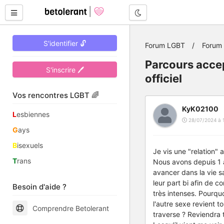
Mode nuit
S'identifier 🔓
Forum LGBT
Forum 
Parcours accep
S'inscrire 🖊
officiel
Vos rencontres LGBT 🌈
KyK02100
L
esbiennes
28/07/2024 à 
G
ays
B
isexuels
Je vis une "relation"
T
rans
Nous avons depuis 1 an
avancer dans la vie s
leur part bi afin de c
Besoin d'aide ?
très intenses. Pourquo
l'autre sexe revient t
Comprendre Betolerant
traverse ? Reviendra t