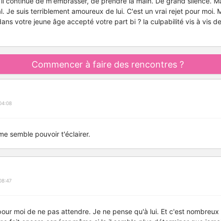
, il continue de m'embrasser, de prendre la main. De grand silence. M
al. Je suis terriblement amoureux de lui. C'est un vrai rejet pour moi.
s votre jeune âge accepté votre part bi ? la culpabilité vis à vis de
Commencer à faire des rencontres ?
04:08
e semble pouvoir t'éclairer.
08:47
e pour moi de ne pas attendre. Je ne pense qu'à lui. Et c'est nombreu