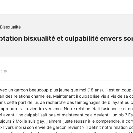
Bisexualité
tation bisxualité et culpabilité envers so
10:39
 avec un garçon beaucoup plus jeune que moi (18 ans). Il est en cou
 des relations charnelles. Maintenant il culpabilise vis à vis de sa c
ans cette part de lui. Je recherche des témoignages de bi ayant eu c
omprendre s'il reviendra vers moi. Notre relation était fusionnelle et no
i avant il ne culpabilisait pas et maintenant cela devient il un pb ? Es
oujours ? Moi je suis gay, j'aimerai juste réussir à le comprendre, à co
-il vers moi si son envie de garcon revient ? Il définit notre relation 