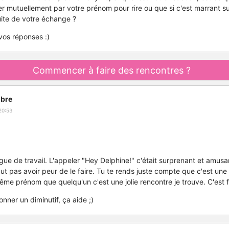
 mutuellement par votre prénom pour rire ou que si c'est marrant sur
uite de votre échange ?
vos réponses :)
Commencer à faire des rencontres ?
bre
20:53
ègue de travail. L'appeler "Hey Delphine!" c'était surprenant et amus
aut pas avoir peur de le faire. Tu te rends juste compte que c'est un
même prénom que quelqu'un c'est une jolie rencontre je trouve. C'est f
nner un diminutif, ça aide ;)