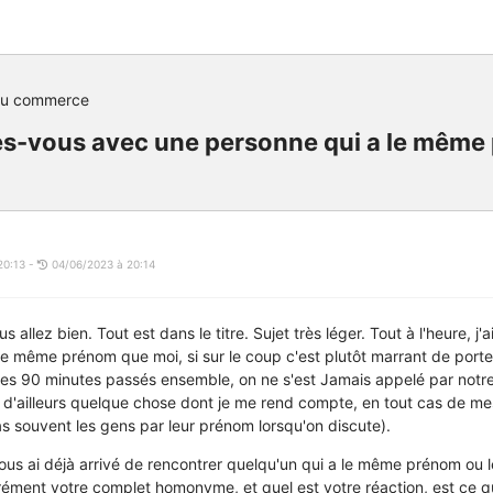
du commerce
s-vous avec une personne qui a le même
20:13 -
04/06/2023 à 20:14
s allez bien. Tout est dans le titre. Sujet très léger. Tout à l'heure, j'
 le même prénom que moi, si sur le coup c'est plutôt marrant de por
 les 90 minutes passés ensemble, on ne s'est Jamais appelé par notr
st d'ailleurs quelque chose dont je me rend compte, en tout cas de me
as souvent les gens par leur prénom lorsqu'on discute).
vous ai déjà arrivé de rencontrer quelqu'un qui a le même prénom o
arrément votre complet homonyme, et quel est votre réaction, est ce 