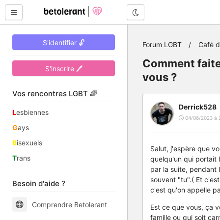
Mode nuit
S'identifier 🔓
Forum LGBT
Café 
Comment faite
S'inscrire 🖊
vous ?
Vos rencontres LGBT 🌈
Derrick528
L
esbiennes
04/06/2023 à 
G
ays
B
isexuels
Salut, j'espère que vou
T
rans
quelqu'un qui portait
par la suite, pendant
souvent "tu".( Et c'e
Besoin d'aide ?
c'est qu'on appelle p
Comprendre Betolerant
Est ce que vous, ça 
famille ou qui soit c