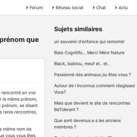
Forum
Réseau social
Chat
Actu
Sujets similaires
 prénom que
un souvenir d'enfance qui remonte!
Biais Cognitifs... Merci Mère Nature
Black, babtou, meuf et.. et..
Passionné des animaux,ou êtes vous ?
Autour de l inconnus comment réagissez
Vous?
ai rencontré en vrai
ter le même prénom,
Mais que devient le site de rencontres
e prénom, se disant
BeTolerant ?
s rares rencontres,
Que sont devenus.e.s les anciens
membres ?
u le même nom de
que vous vous êtes