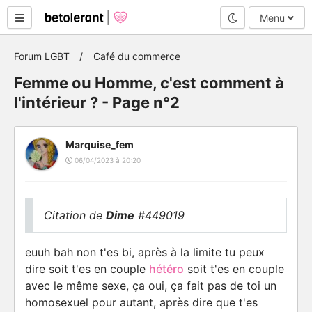
Mode nuit
Menu
Forum LGBT
Café du commerce
Femme ou Homme, c'est comment à
l'intérieur ? - Page n°2
Marquise_fem
06/04/2023 à 20:20
Citation de
Dime
#449019
euuh bah non t'es bi, après à la limite tu peux
dire soit t'es en couple
hétéro
soit t'es en couple
avec le même sexe, ça oui, ça fait pas de toi un
homosexuel pour autant, après dire que t'es