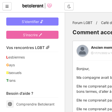
Mode nuit
S'identifier 🔓
Forum LGBT
Café 
Comment accep
S'inscrire 🖊
Vos rencontres LGBT 🌈
Ancien mem
17/11/2022 à 1
L
esbiennes
G
ays
Bonjour,
B
isexuels
Ma compagne avait be
T
rans
Elle ne comprenait pas
bons termes, d'aller 
Besoin d'aide ?
Elle ne comprenait pa
Comprendre Betolerant
Elle ne comprenait pa