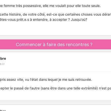
ne femme très possessive, elle me voulait pour elle toute seule.
tte histoire, de votre côté, est-ce que certaines choses vous déra
'êtes-vous prêt.e.s à entendre, à accepter ? Jusqu'où?
Commencer à faire des rencontres ?
bre
8:01
mpris assez vite, vu l'état dans lequel je me suis retrouvée.
pter le passé de l'autre (sans être dans une telle extrémité) n'est p