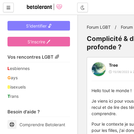
Mode nuit
S'identifier 🔓
Forum LGBT
Forum
Complicité & d
S'inscrire 🖊
profonde ?
Vos rencontres LGBT 🌈
Tree
L
esbiennes
15/08/2022 à 
G
ays
B
isexuels
Hello tout le monde !
T
rans
Je viens ici pour vou
recul et de lire des t
Besoin d'aide ?
comprendre.
Pour le contexte je 
Comprendre Betolerant
pour les filles, j'ai