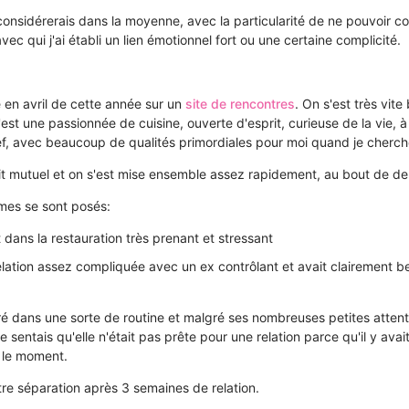
e considérerais dans la moyenne, avec la particularité de ne pouvoir 
c qui j'ai établi un lien émotionnel fort ou une certaine complicité.
le en avril de cette année sur un
site de rencontres
. On s'est très vit
est une passionnée de cuisine, ouverte d'esprit, curieuse de la vie, à 
f, avec beaucoup de qualités primordiales pour moi quand je cherch
it mutuel et on s'est mise ensemble assez rapidement, au bout de d
mes se sont posés:
t dans la restauration très prenant et stressant
relation assez compliquée avec un ex contrôlant et avait clairement be
ré dans une sorte de routine et malgré ses nombreuses petites attenti
 sentais qu'elle n'était pas prête pour une relation parce qu'il y ava
r le moment.
tre séparation après 3 semaines de relation.