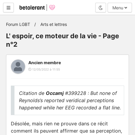
Mode nuit
Menu
Forum LGBT
Arts et lettres
L' espoir, ce moteur de la vie - Page
n°2
Ancien membre
12/05/2022 à 11:55
Citation de
Occamj
#399228 : But none of
Reynolds’s reported veridical perceptions
happened while her EEG recorded a flat line.
Désolée, mais rien ne prouve dans ce récit
comment ils peuvent affirmer que sa perception,