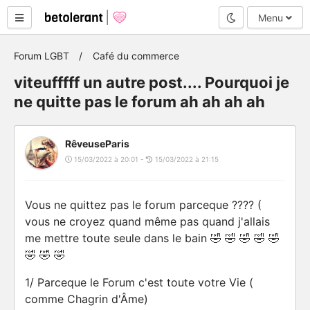
Mode nuit
Menu
Forum LGBT
Café du commerce
viteufffff un autre post.... Pourquoi je
ne quitte pas le forum ah ah ah ah
RêveuseParis
15/03/2022 à 20:01 -
15/03/2022 à 21:15
Vous ne quittez pas le forum parceque ???? (
vous ne croyez quand même pas quand j'allais
me mettre toute seule dans le bain 🤣 🤣 🤣 🤣 🤣
🤣 🤣 🤣
1/ Parceque le Forum c'est toute votre Vie (
comme Chagrin d'Âme)