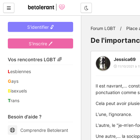
Mode nuit
S'identifier 🔓
Forum LGBT
Place 
De l'importan
S'inscrire 🖊
Vos rencontres LGBT 🌈
Jessica69
11/10/2021 à 1
L
esbiennes
G
ays
Il est navrant,... co
B
isexuels
ponctuation comme s
T
rans
Cela peut avoir plusie
L'une, l'ignorance.
Besoin d'aide ?
L'autre, le "je-m'en-f
Comprendre Betolerant
Une autre,... la socio