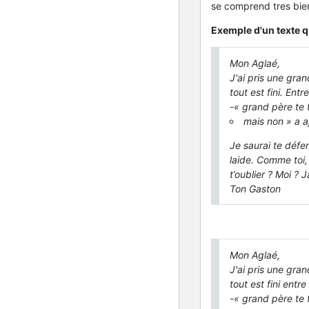
se comprend tres bien.
Exemple d'un texte qu
Mon Aglaé,
J'ai pris une gran
tout est fini. Ent
-« grand père te t
mais non » a 
Je saurai te défen
laide. Comme toi, 
t’oublier ? Moi ? 
Ton Gaston
Mon Aglaé,
J'ai pris une gra
tout est fini entr
-« grand père te t