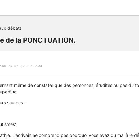
aux débats
ce de la PONCTUATION.
5:55 -
12/10/2021 à 05:34
nsternant même de constater que des personnes, érudites ou pas du to
uperflue.
urs sources...
outismes".
pathie. L'ecrivain ne comprend pas pourquoi vous avez du mal à le déch