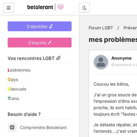
Mode nuit
S'identifier 🔓
Forum LGBT
Préven
mes problèmes
S'inscrire 🖊
Vos rencontres LGBT 🌈
Anonyme
08/09/2021 à 
L
esbiennes
G
ays
Coucou les bétos,
B
isexuels
J'ai un gros soucis de
T
rans
l'impression d'être ex
proche, ils sont habi
Besoin d'aide ?
toujours écrit "fautes 
Je déteste répéter, et 
Comprendre Betolerant
l'entends....c'est vrai