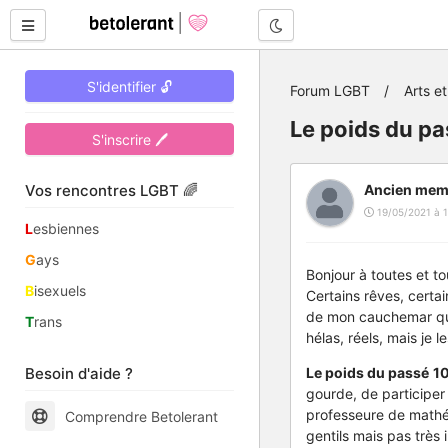
Mode nuit
S'identifier 🔓
Forum LGBT
Arts et
Le poids du pas
S'inscrire 🖊
Vos rencontres LGBT 🌈
Ancien mem
19/05/2021 à 1
L
esbiennes
G
ays
Bonjour à toutes et to
B
isexuels
Certains rêves, certai
de mon cauchemar qui
T
rans
hélas, réels, mais je 
Besoin d'aide ?
Le poids du passé
10
gourde, de participer 
professeure de mathé
Comprendre Betolerant
gentils mais pas très 