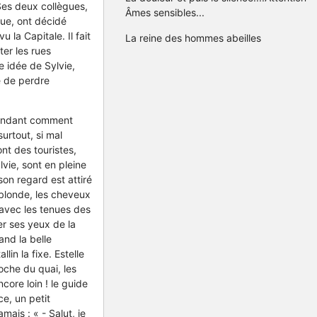
Ses deux collègues,
Âmes sensibles...
que, ont décidé
 la Capitale. Il fait
La reine des hommes abeilles
ter les rues
e idée de Sylvie,
e de perdre
emandant comment
urtout, si mal
nt des touristes,
vie, sont en pleine
son regard est attiré
, blonde, les cheveux
 avec les tenues des
er ses yeux de la
and la belle
lin la fixe. Estelle
oche du quai, les
core loin ! le guide
e, un petit
mais : « - Salut, je