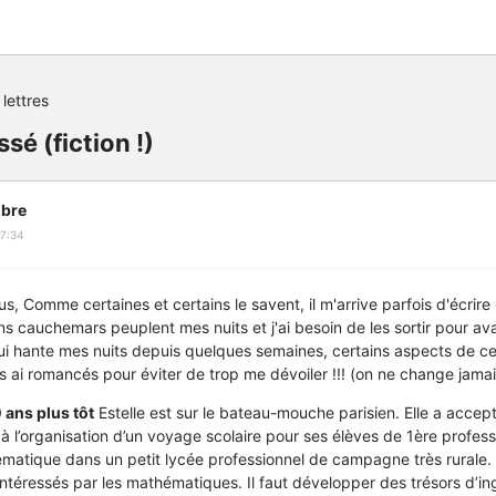
 lettres
sé (fiction !)
bre
7:34
us, Comme certaines et certains le savent, il m'arrive parfois d'écrire
ns cauchemars peuplent mes nuits et j'ai besoin de les sortir pour ava
 hante mes nuits depuis quelques semaines, certains aspects de c
les ai romancés pour éviter de trop me dévoiler !!! (on ne change jamais
 ans plus tôt
Estelle est sur le bateau-mouche parisien. Elle a acce
à l’organisation d’un voyage scolaire pour ses élèves de 1ère professi
matique dans un petit lycée professionnel de campagne très rurale.
intéressés par les mathématiques. Il faut développer des trésors d’in