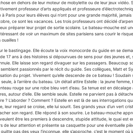
chose en dehors de leur moteur de mobylette ou de leur jeux vidéo. 
ctivement professeur d’arts appliqués et professeure d’électrotechni
à Paris pour leurs élèves qui n’ont pour une grande majorité, jamais vu
ctobre, ce sont les vacances. Les trois professeurs ont décidé d’arpen
ieux préparer leur projet de sortie scolaire. Le bateau-mouche est un
intéressant de voir un maximum de sites parisiens sans courir le risqu
ouailles !
sur le bastingage. Elle écoute la voix monocorde du guide en se d
 de 17 ans à des histoires si dépourvues de sens pour des jeunes et, s
ennuie. Elle laisse son regard divaguer sur les passagers. Beaucoup so
 semblent passionnés par le récit du guide. Ses collègues, Matt et Syl
nisation du projet. Vivement qu’elle descende de ce bateau ! Soudain 
eule, à l’arrière du bateau. Un détail attire Estelle : la jeune femme
nteau rouge sur une robe bleu vert d’eau. Sa tenue est en décalage
res, autour d’elle. Elle semble seule. Estelle ne parvient pas à détach
ire ? L’aborder ? Comment ? Estelle en est là de ses interrogations qu
, leur regard se croise, elle lui sourit. Ses grands yeux d’un vert cristal
acher son regard. Elle répond à son sourire. Le bateau-mouche appr
eulent être les premiers à descendre, stupide attitude, le quai est en
s de leur attention et présente sa casquette pour une éventuelle pièc
quitte pas des yeux l’inconnue, elle s’approche, c’est le moment où ja