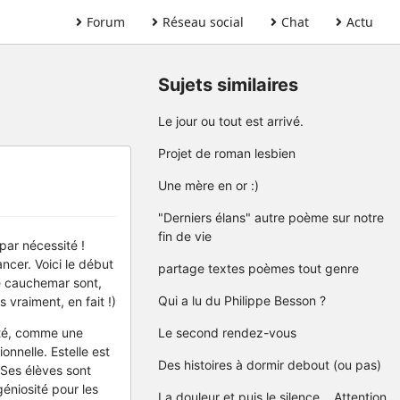
Forum
Réseau social
Chat
Actu
Sujets similaires
Le jour ou tout est arrivé.
Projet de roman lesbien
Une mère en or :)
"Derniers élans" autre poème sur notre
fin de vie
 par nécessité !
ncer. Voici le début
partage textes poèmes tout genre
e cauchemar sont,
Qui a lu du Philippe Besson ?
 vraiment, en fait !)
pté, comme une
Le second rendez-vous
onnelle. Estelle est
Des histoires à dormir debout (ou pas)
 Ses élèves sont
géniosité pour les
La douleur et puis le silence....Attention