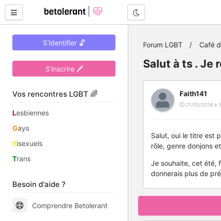
Mode nuit
S'identifier 🔓
Forum LGBT
Café 
Salut à ts . J
S'inscrire 🖊
Vos rencontres LGBT 🌈
Faith141
21/05/2018 à 1
L
esbiennes
G
ays
Salut, oui le titre est
B
isexuels
rôle, genre donjons e
T
rans
Je souhaite, cet été, 
donnerais plus de pré
Besoin d'aide ?
Comprendre Betolerant