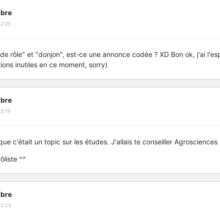
bre
22:05
x de rôle" et "donjon", est-ce une annonce codée ? XD Bon ok, j'ai l'esp
tions inutiles en ce moment, sorry)
bre
2:19
que c'était un topic sur les études. J'allais te conseiller Agrosciences
liste ^^
bre
22:23