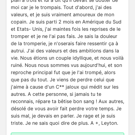
plan à trois et lui a dit qu'il devait se douter de
moi car je le trompais. Tout d'abord, j'ai des
valeurs, et je suis vraiment amoureux de mon
copain. Je suis parti 2 mois en Amérique du Sud
et Etats- Unis, j'ai maintes fois les reprises de le
tromper et je ne l'ai pas fais. Je sais la douleur
de la tromperie, je n'oserais faire ressentir ça à
autrui. J'ai des valeurs et des ambitions dans la
vie. Nous étions un couple idyllique, et nous voilà
ruiné. Nous nous sommes vus aujourd'hui, et son
reproche principal fut que je l'ai trompé, alors
que pas du tout. Je viens de perdre celui que
j'aime à cause d'un C** jaloux qui médit sur les
autres. A cette personne, si jamais tu te
reconnais, répare ta bêtise bon sang ! Aux autres,
désolé de vous avoir fait perdre votre temps. Je
suis mal, je devais en parler. Je rage et je suis
triste. Je ne sais quoi dire de plus. A +, Leyton.