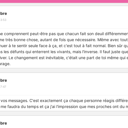
bre
13:53
ne comprennent peut-être pas que chacun fait son deuil différemmen
 une très bonne chose, autant de fois que nécessaire. Même avec tout 
er à te sentir seule face à ça, et c'est tout à fait normal. Bien sûr qu
s les défunts qui enterrent les vivants, mais l'inverse. Il faut juste q
iver. Le changement est inévitable, c'était une part de toi même qui e
urage.
bre
17:47
vos messages. C'est exactement ça chaque personne réagis différe
 me faudra du temps et ça j'ai l'impression que mes proches ont du 
bre