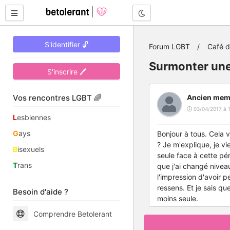
Mode nuit
S'identifier 🔓
Forum LGBT
Café 
Surmonter une
S'inscrire 🖊
Vos rencontres LGBT 🌈
Ancien mem
03/04/2017 à 
L
esbiennes
G
ays
Bonjour à tous. Cela v
? Je m'explique, je 
B
isexuels
seule face à cette pé
T
rans
que j'ai changé nivea
l'impression d'avoir 
ressens. Et je sais q
Besoin d'aide ?
moins seule.
Comprendre Betolerant