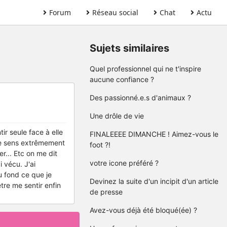
Forum
Réseau social
Chat
Actu
Sujets similaires
Quel professionnel qui ne t'inspire
aucune confiance ?
Des passionné.e.s d'animaux ?
Une drôle de vie
ir seule face à elle
FINALEEEE DIMANCHE ! Aimez-vous le
me sens extrêmement
foot ?!
r... Etc on me dit
votre icone préféré ?
 vécu. J'ai
u fond ce que je
Devinez la suite d'un incipit d'un article
tre me sentir enfin
de presse
Avez-vous déjà été bloqué(ée) ?