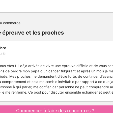
du commerce
 épreuve et les proches
bre
12:53
ous etes t-il déjà arrivés de vivre une épreuve difficile et de vous sent
viens de perdre mon papa d'un cancer fulgurant et après un mois je 
riode. Mes proches me demandent d'être forte, de continuer d'avance
u comportement et cela me semble inévitable par rapport à ce que jai
personne à qui parler, me confier, car personne ne peut comprendre a
ue je me renferme. Ce post pour discuter ensemble échanger et peut ê
Commencer à faire des rencontres ?