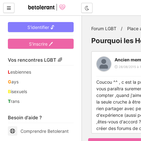
Mode nuit
S'identifier 🔓
Forum LGBT
Place 
Pourquoi les H
S'inscrire 🖊
Vos rencontres LGBT 🌈
Ancien mem
28/08/2015 à 1
L
esbiennes
G
ays
Coucou ^^ , c est la 
vous paraîtra sureme
B
isexuels
compter ,quand j'aime
T
rans
la seule cruche à être
rien partager avec per
d'expérience (aussi pe
Besoin d'aide ?
,êtes-vous d'accord ?
créer des forums de dis
Comprendre Betolerant