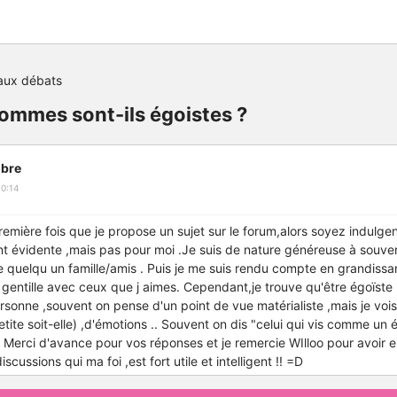
aux débats
ommes sont-ils égoistes ?
bre
0:14
première fois que je propose un sujet sur le forum,alors soyez indulge
nt évidente ,mais pas pour moi .Je suis de nature généreuse à souve
 quelqu un famille/amis . Puis je me suis rendu compte en grandissant
 gentille avec ceux que j aimes. Cependant,je trouve qu'être égoïste ,
sonne ,souvent on pense d'un point de vue matérialiste ,mais je vois p
tite soit-elle) ,d'émotions .. Souvent on dis "celui qui vis comme un ég
 Merci d'avance pour vos réponses et je remercie WIlloo pour avoir e
cussions qui ma foi ,est fort utile et intelligent !! =D