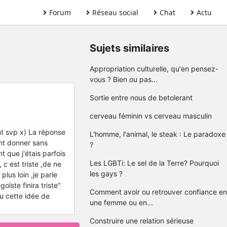
Forum
Réseau social
Chat
Actu
Sujets similaires
Appropriation culturelle, qu'en pensez-
vous ? Bien ou pas...
Sortie entre nous de betolerant
cerveau féminin vs cerveau masculin
nt svp x) La réponse
L'homme, l'animal, le steak : Le paradoxe
nt donner sans
?
 que j'étais parfois
Les LGBTi: Le sel de la Terre? Pourquoi
 c est triste ,de ne
les gays ?
lus loin ,je parle
oïste finira triste"
Comment avoir ou retrouver confiance en
u cette idée de
une femme ou en...
Construire une relation sérieuse