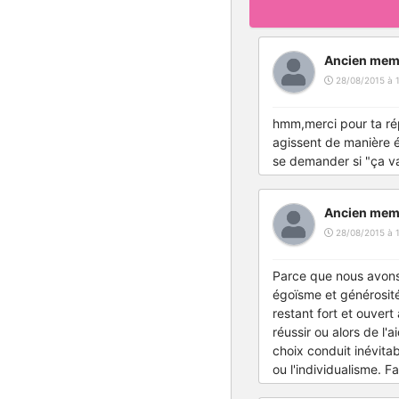
Ancien mem
28/08/2015 à 1
hmm,merci pour ta répo
agissent de manière é
se demander si "ça va 
Ancien mem
28/08/2015 à 1
Parce que nous avons t
égoïsme et générosité
restant fort et ouvert
réussir ou alors de l'
choix conduit inévitab
ou l'individualisme. Fa