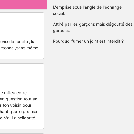
L'emprise sous l'angle de l'échange
social.
Attiré par les garçons mais dégoutté des
garçons.
Pourquoi fumer un joint est interdit ?
se la famille ,ils
 personne ,sans même
e milieu entre
 en question tout en
r ton voisin pour
achant que le premier
e Mal La solidarité