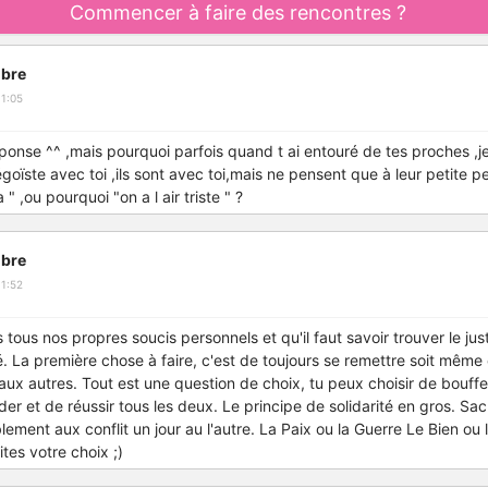
Commencer à faire des rencontres ?
bre
1:05
nse ^^ ,mais pourquoi parfois quand t ai entouré de tes proches ,je vi
goïste avec toi ,ils sont avec toi,mais ne pensent que à leur petite
" ,ou pourquoi "on a l air triste " ?
bre
1:52
ous nos propres soucis personnels et qu'il faut savoir trouver le just
. La première chose à faire, c'est de toujours se remettre soit même
 aux autres. Tout est une question de choix, tu peux choisir de bouffe
aider et de réussir tous les deux. Le principe de solidarité en gros. S
lement aux conflit un jour au l'autre. La Paix ou la Guerre Le Bien ou l
ites votre choix ;)