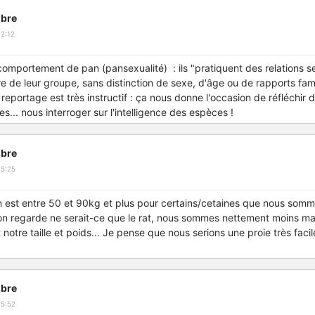
bre
2:12
mportement de pan (pansexualité) : ils "pratiquent des relations s
 de leur groupe, sans distinction de sexe, d'âge ou de rapports fa
eportage est très instructif : ça nous donne l'occasion de réfléchir d
... nous interroger sur l'intelligence des espèces !
bre
15:25
'on est entre 50 et 90kg et plus pour certains/cetaines que nous somm
 on regarde ne serait-ce que le rat, nous sommes nettement moins mali
notre taille et poids... Je pense que nous serions une proie très faci
bre
15:52