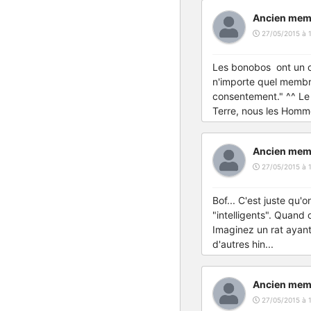
Ancien mem
27/05/2015 à 1
Les bonobos ont un co
n'importe quel membre
consentement." ^^ Le r
Terre, nous les Hommes
Ancien mem
27/05/2015 à 
Bof... C'est juste qu
"intelligents". Quand
Imaginez un rat ayant 
d'autres hin...
Ancien mem
27/05/2015 à 