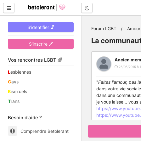
Mode nuit
S'identifier 🔓
Forum LGBT
Amour 
La communaut
S'inscrire 🖊
Vos rencontres LGBT 🌈
Ancien mem
26/05/2015 à 
L
esbiennes
G
ays
"
Faites l'amour, pas la
dans votre vie social
B
isexuels
dans une communauté bo
T
rans
je vous laisse... vou
https://www.youtub
https://www.youtub
Besoin d'aide ?
Comprendre Betolerant