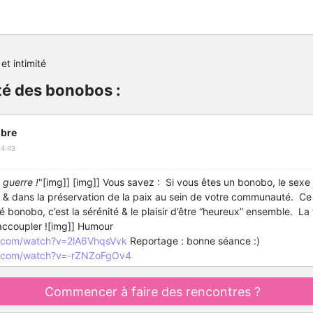
et intimité
é des bonobos :
bre
14:43
 guerre !
"[img]] [img]] Vous savez : Si vous êtes un bonobo, le sexe 
e & dans la préservation de la paix au sein de votre communauté. Ce 
nobo, c’est la sérénité & le plaisir d’être “heureux” ensemble. La tr
s accoupler ![img]] Humour
e.com/watch?v=2lA6VhqsVvk
Reportage : bonne séance :)
e.com/watch?v=-rZNZoFgOv4
Commencer à faire des rencontres ?