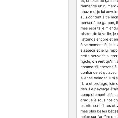
et, en plus de ça est 
demande un numéro de 
chez moi je lui envoi
suis content à ce mom
penser à ce garçon, il
mes esprits je m'endo
bistrot de la veille, j
j'attends encore et en
à se moment là, je le 
s'asseoir et je lui r
cette beuverie sucrer 
rigole,
on voit
qu'il n
comme s'il cherche à s
confiance et qu'avec m
aller se balader. Il m'
libre et protégé, loi
rien. Le paysage étai
complètement plié. La
craquelle sous nos cha
esprits sont libres e
mes plus belles bêtis
neige sur l'arrière de