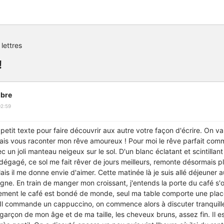
 lettres
!
bre
02:59
 petit texte pour faire découvrir aux autre votre façon d'écrire. On v
 vais vous raconter mon rêve amoureux ! Pour moi le rêve parfait co
vec un joli manteau neigeux sur le sol. D'un blanc éclatant et scintilla
 dégagé, ce sol me fait rêver de jours meilleurs, remonte désormais p
ais il me donne envie d'aimer. Cette matinée là je suis allé déjeuner au
gne. En train de manger mon croissant, j'entends la porte du café s'ou
lement le café est bondé de monde, seul ma table comporte une place 
r. Il commande un
cappuccino, on commence alors à discuter tranquille
garçon de mon âge et de ma taille, les cheveux bruns,
assez fin. Il