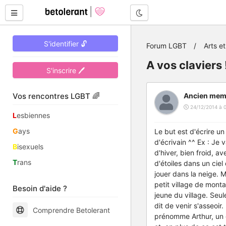
Mode nuit
S'identifier 🔓
Forum LGBT
Arts et
A vos claviers 
S'inscrire 🖊
Vos rencontres LGBT 🌈
Ancien mem
24/12/2014 à 
L
esbiennes
G
ays
Le but est d'écrire un
d'écrivain ^^ Ex : Je
B
isexuels
d'hiver, bien froid, a
T
rans
d'étoiles dans un ciel
jouer dans la neige. M
petit village de monta
Besoin d'aide ?
jeune du village. Seu
dit de venir s'asseoi
Comprendre Betolerant
prénomme Arthur, un 