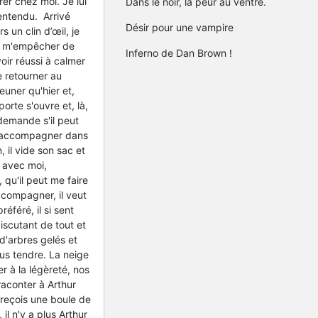
rer chez moi. Je lui
Dans le noir, la peur au ventre.
entendu. Arrivé
Désir pour une vampire
un clin d’œil, je
as m'empêcher de
Inferno de Dan Brown !
oir réussi à calmer
e retourner au
uner qu'hier et,
orte s'ouvre et, là,
 demande s'il peut
 l'accompagner dans
 il vide son sac et
t avec moi,
 qu'il peut me faire
accompagner, il veut
éféré, il si sent
iscutant de tout et
d'arbres gelés et
lus tendre. La neige
r à la légèreté, nos
raconter à Arthur
 reçois une boule de
il n'y a plus Arthur