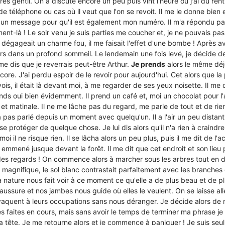
très gentil. On a discuté encore un peu puis vint l'heure où j'ai du rent
téléphone ou cas où il veut que l'on se revoit. Il me le donne bien 
e un message pour qu'il est
également mon numéro. Il m'a répondu pars 
ent-là ! Le soir venu je suis parties me coucher et, je ne pouvais p
 dégageait un charme fou, il me faisait l'effet d'une bombe ! Après av
rs dans un profond sommeil. Le lendemain une fois levé, je décide d
e me dis que
je reverrais peut-être Arthur.
Je prends
alors le même déje
core. J'ai perdu espoir de le revoir pour aujourd'hui. Cet alors que la p
vois, il était là devant moi, à me regarder de ses yeux noisette. Il me
éponds oui bien évidemment. Il prend un café et, moi un chocolat pour
et matinale. Il ne me lâche pas du regard, me parle de tout et de rien,
'a pas parlé depuis un moment avec quelqu'un. Il a l'air un peu distan
e protéger de quelque chose. Je lui dis alors qu'il n'a rien à craindre,
oi il ne risque rien. Il se lâcha alors un peu plus, puis il me dit de l'
a emmené jusque devant la forêt. Il me dit que cet endroit et son lieu pr
n des regards ! On commence alors à marcher sous les arbres tout en d
t magnifique, le sol blanc contrastait parfaitement avec les branches 
 nature nous fait voir à ce moment ce qu'elle a de plus beau et de p
ussure et nos jambes nous guide où elles le veulent. On se laisse alle
t vaquent à leurs occupations sans nous déranger. Je décide alors de 
es faites en cours, mais sans avoir le temps de terminer ma phrase je
 la tête. Je me retourne alors et je commence à paniquer ! Je suis seul, 