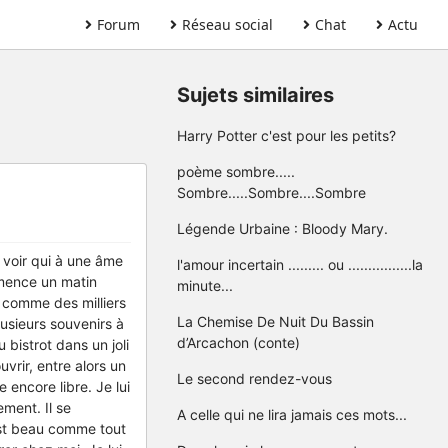
Forum
Réseau social
Chat
Actu
Sujets similaires
Harry Potter c'est pour les petits?
poème sombre.....
Sombre.....Sombre....Sombre
Légende Urbaine : Bloody Mary.
a voir qui à une âme
l'amour incertain ......... ou ................la
mmence un matin
minute...
nt comme des milliers
La Chemise De Nuit Du Bassin
lusieurs souvenirs à
d’Arcachon (conte)
 bistrot dans un joli
vrir, entre alors un
Le second rendez-vous
encore libre. Je lui
ment. Il se
A celle qui ne lira jamais ces mots...
 est beau comme tout