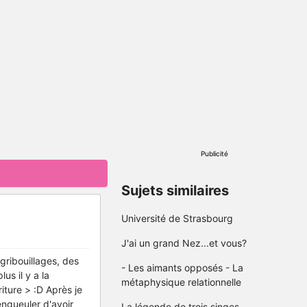
Publicité
Sujets similaires
Université de Strasbourg
J'ai un grand Nez...et vous?
 gribouillages, des
- Les aimants opposés - La
us il y a la
métaphysique relationnelle
riture > :D Après je
engueuler d'avoir
La légende de trois singes.