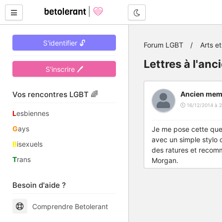
Mode nuit
S'identifier 🔓
Forum LGBT
Arts et
Lettres à l'anc
S'inscrire 🖊
Vos rencontres LGBT 🌈
Ancien mem
16/12/2014 à 2
L
esbiennes
G
ays
Je me pose cette ques
avec un simple stylo o
B
isexuels
des ratures et recomm
T
rans
Morgan.
Besoin d'aide ?
Comprendre Betolerant