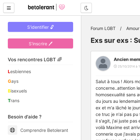
Mode nuit
S'identifier 🔓
Forum LGBT
Amour 
Exs sur exs : 
S'inscrire 🖊
Vos rencontres LGBT 🌈
Ancien mem
25/10/2014 à 1
L
esbiennes
G
ays
Salut à tous ! Alors m
concerne..attention l
B
isexuels
homosexualité sans auc
T
rans
du jours au lendemain
ex et m'a lâché le jou
ce truc je n'ai pas p
Besoin d'aide ?
il s'agit, j'ai juste p
voilà Maxime est arri
Comprendre Betolerant
connerie que j'avais p