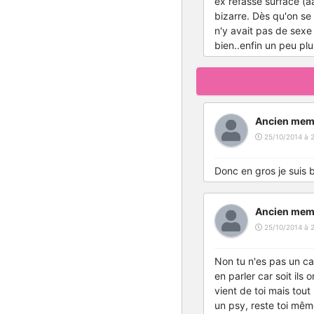
ex refasse surface (a
bizarre. Dès qu'on se 
n'y avait pas de sexe 
bien..enfin un peu pl
Ancien mem
25/10/2014 à 
Donc en gros je suis 
Ancien mem
25/10/2014 à 
Non tu n'es pas un ca
en parler car soit ils 
vient de toi mais tou
un psy, reste toi mêm