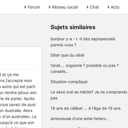
Forum
Réseau social
Chat
Actu
Sujets similaires
bonjour y-a - t -il des sapiosexuels
parmis vous ?
Désir que du désir
l'anal.... orgasme ? possible ou pas ?
conseils...
et et ça me
ans j'accepte mon
Situation compliqué
 autre qui est parti
Le sexe oral se mérite? Je ne comprends
ur rendre jaloux son
pas
vie de parler. Après
 vous savez de quoi
19 ans de célibat ... A l'âge de 19 ans.
en Australie. Alors
 d'un australien. La
amoureuse d'une amie hetero...
 jusqu'à ce que son