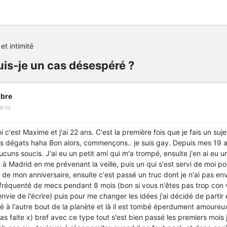
et intimité
Suis-je un cas désespéré ?
bre
9:33
oi c'est Maxime et j'ai 22 ans. C'est la première fois que je fais un suj
es dégats haha Bon alors, commençons.. je suis gay. Depuis mes 19 
uns soucis. J'ai eu un petit ami qui m'a trompé, ensuite j'en ai eu un
 à Madrid en me prévenant la veille, puis un qui s'est servi de moi po
r de mon anniversaire, ensuite c'est passé un truc dont je n'ai pas en
u fréquenté de mecs pendant 8 mois (bon si vous n'êtes pas trop con
as envie de l'écrire) puis pour me changer les idées j'ai décidé de partir 
vé à l'autre bout de la planète et là il est tombé éperdument amoureux
as faite x) bref avec ce type tout s'est bien passé les premiers mois