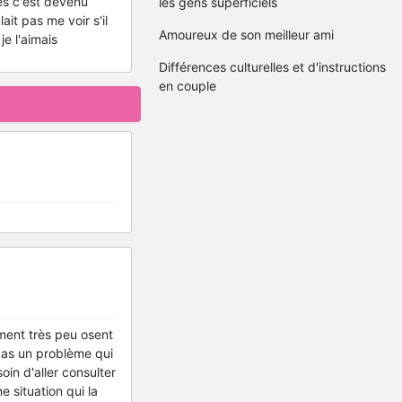
rès c'est devenu
les gens superficiels
ait pas me voir s'il
Amoureux de son meilleur ami
je l'aimais
Différences culturelles et d'instructions
en couple
ement très peu osent
t pas un problème qui
in d'aller consulter
 situation qui la