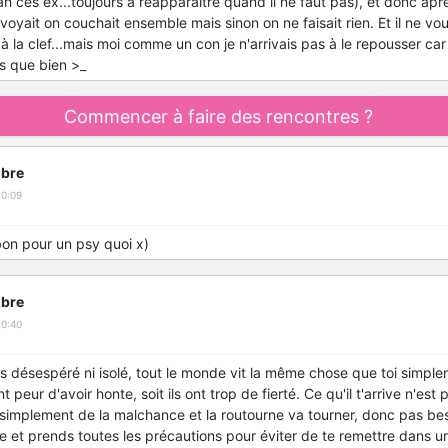
ah ces ex...toujours à réapparaitre quand il ne faut pas), et donc ap
voyait on couchait ensemble mais sinon on ne faisait rien. Et il ne voul
à la clef...mais moi comme un con je n'arrivais pas à le repousser car 
us que bien >_
Commencer à faire des rencontres ?
bre
20:09
bon pour un psy quoi x)
bre
20:40
s désespéré ni isolé, tout le monde vit la même chose que toi simpl
ont peur d'avoir honte, soit ils ont trop de fierté. Ce qu'il t'arrive n'es
t simplement de la malchance et la routourne va tourner, donc pas beso
e et prends toutes les précautions pour éviter de te remettre dans une