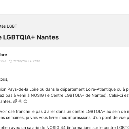
ités LGBT
e LGBTQIA+ Nantes
bre
15:44 -
22/10/2025 à 22:10
tous,
gion Pays-de-la Loire ou dans le département Loire-Atlantique ou à pr
tez pas à venir à NOSIG (le Centre LGBTQIA+ de Nantes). Celui-ci est
ntes. 🌈 🌞 😍
voir osé franchir le pas d'aller dans un centre LGBTQIA+ au sein de m
ues semaines, je vais vous livrer mes impressions, d'un point de vue 
retien avec un salarié de NOSIG 44 (informations sur le centre LGBTQ