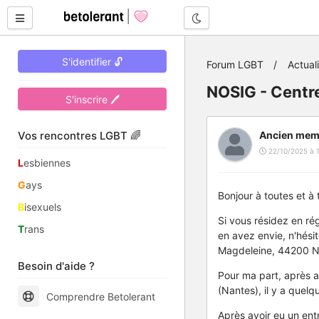
Mode nuit
S'identifier 🔓
Forum LGBT
Actual
NOSIG - Centr
S'inscrire 🖊
Vos rencontres LGBT 🌈
Ancien mem
22/10/2025 à 
L
esbiennes
G
ays
Bonjour à toutes et à 
B
isexuels
Si vous résidez en ré
T
rans
en avez envie, n'hési
Magdeleine, 44200 Na
Besoin d'aide ?
Pour ma part, après a
(Nantes), il y a quelq
Comprendre Betolerant
Après avoir eu un ent