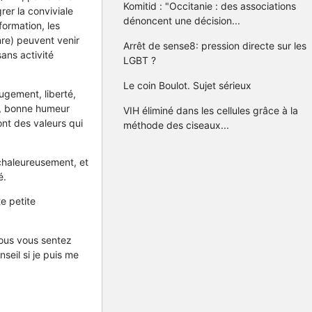
Komitid : "Occitanie : des associations
rer la conviviale
dénoncent une décision...
formation, les
re) peuvent venir
Arrêt de sense8: pression directe sur les
sans activité
LGBT ?
Le coin Boulot. Sujet sérieux
ugement, liberté,
ie, bonne humeur
VIH éliminé dans les cellules grâce à la
ont des valeurs qui
méthode des ciseaux...
chaleureusement, et
é.
e petite
 vous vous sentez
seil si je puis me