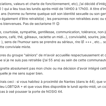
iations, valeurs et charte de fonctionnement, etc), j'ai décidé d'intég
 ) qui a lieu tous les lundis après-midi de 14H00 à 17h00. A titre d'in
 ans (homme ou femme quelque soit son identité sexuelle ou son gen
n également d'être retraité(e) ; les personnes non retraitées avec ou 
les bienvenues. Pas de sectarisme !!! 😉
e, courtoisie, sympathie, gentillesse, communication, tolérance, non-j
ons, café, thé, gâteaux, raclette un midi...), convivialité, sourire, jo
 ), sens de l'humour sans se prendre au sérieux, rire 🤣 +++ , etc... s
tte conviviale mixte.
bres du groupe "séniors" de m'avoir accueillie respectueusement et 
 si je ne suis pas retraitée (j'ai 55 ans) au sein de cette communaut
grette absolument pas mon choix ou ma décision d'avoir intégré cett
elle je me sens super bien.
 dirais ceci : si vous habitez à proximité de Nantes (dans le 44), que
ieu LGBTQIA + et que vous êtes disponible le lundi après-midi, un con
 pas à osé pousser la porte de NOSIG 44.