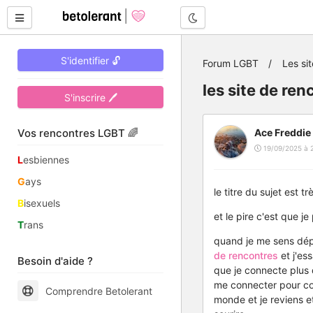
Mode nuit
S'identifier 🔓
Forum LGBT
Les si
les site de re
S'inscrire 🖊
Vos rencontres LGBT 🌈
Ace Freddie
19/09/2025 à 
L
esbiennes
G
ays
le titre du sujet est tr
B
isexuels
et le pire c'est que 
T
rans
quand je me sens dépri
de rencontres
et j'es
Besoin d'aide ?
que je connecte plus 
me connecter pour com
Comprendre Betolerant
monde et je reviens et