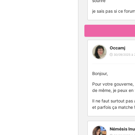
sourire
je sais pas si ce foru
Occamj
30/09/2025 à 
Bonjour,
Pour votre gouverne, j
de même, je peux en 
Il ne faut surtout pa
et parfois ça matche 
Némésis Inu