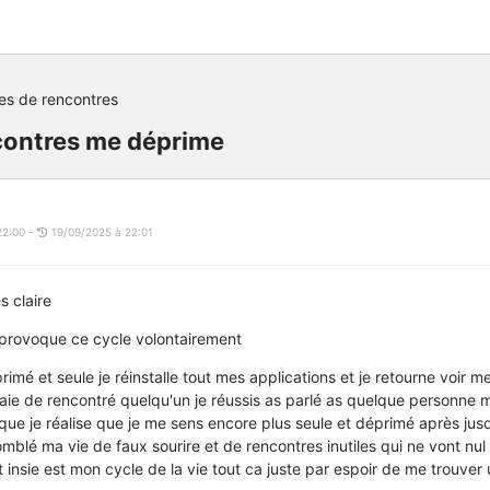
tes de rencontres
ncontres me déprime
22:00 -
19/09/2025 à 22:01
ès claire
je provoque ce cycle volontairement
mé et seule je réinstalle tout mes applications et je retourne voir me
saie de rencontré quelqu'un je réussis as parlé as quelque personne m
que je réalise que je me sens encore plus seule et déprimé après jusq
blé ma vie de faux sourire et de rencontres inutiles qui ne vont nul 
 insie est mon cycle de la vie tout ca juste par espoir de me trouver 