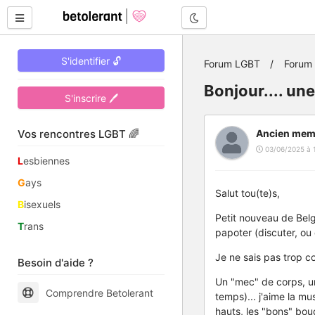
Mode nuit
S'identifier 🔓
Forum LGBT
Forum
Bonjour.... une 
S'inscrire 🖊
Vos rencontres LGBT 🌈
Ancien mem
03/06/2025 à 
L
esbiennes
G
ays
Salut tou(te)s,
B
isexuels
Petit nouveau de Belg
T
rans
papoter (discuter, ou q
Je ne sais pas trop c
Besoin d'aide ?
Un "mec" de corps, un 
Comprendre Betolerant
temps)... j'aime la mus
hauts, les "bons" bouqu