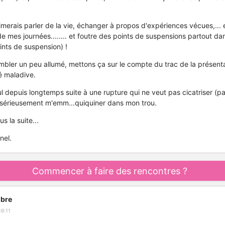
imerais parler de la vie, échanger à propos d'expériences vécues,... e
 mes journées........ et foutre des points de suspensions partout dan
nts de suspension) !
sembler un peu allumé, mettons ça sur le compte du trac de la présenta
té maladive.
ul depuis longtemps suite à une rupture qui ne veut pas cicatriser (pas 
 sérieusement m'emm...quiquiner dans mon trou.
us la suite...
nel.
Commencer à faire des rencontres ?
bre
6:11