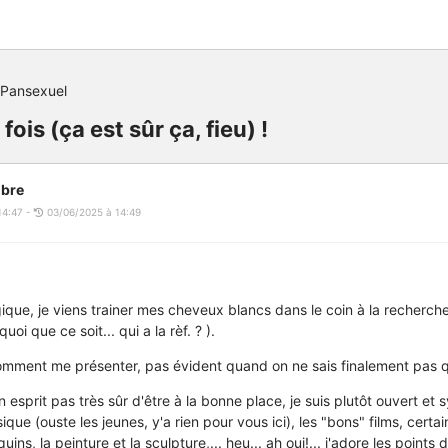
 Pansexuel
fois (ça est sûr ça, fieu) !
bre
14:47 -
03/06/2025 à 14:49
ique, je viens trainer mes cheveux blancs dans le coin à la recherch
uoi que ce soit... qui a la rèf. ? ).
omment me présenter, pas évident quand on ne sais finalement pas q
esprit pas très sûr d'être à la bonne place, je suis plutôt ouvert et 
ique (ouste les jeunes, y'a rien pour vous ici), les "bons" films, certai
ins, la peinture et la sculpture,... heu... ah oui!... j'adore les points