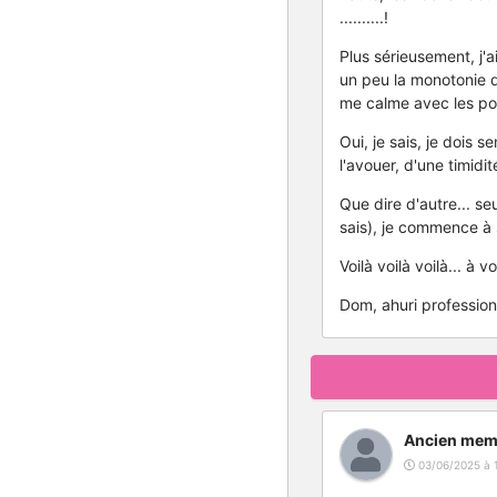
..........!
Plus sérieusement, j'a
un peu la monotonie de
me calme avec les poi
Oui, je sais, je dois 
l'avouer, d'une timidi
Que dire d'autre... se
sais), je commence à
Voilà voilà voilà... à vo
Dom, ahuri profession
Ancien mem
03/06/2025 à 1