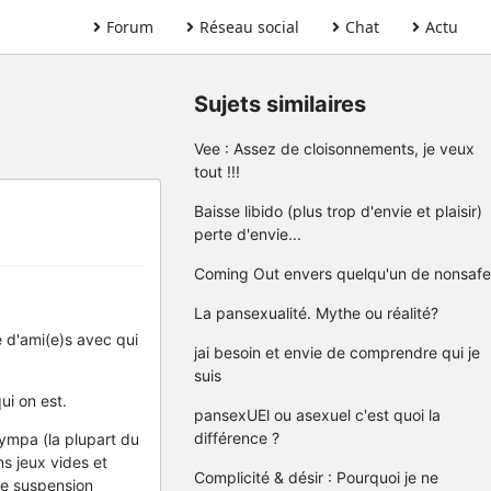
Forum
Réseau social
Chat
Actu
Sujets similaires
Vee : Assez de cloisonnements, je veux
tout !!!
Baisse libido (plus trop d'envie et plaisir)
perte d'envie...
Coming Out envers quelqu'un de nonsafe
La pansexualité. Mythe ou réalité?
e d'ami(e)s avec qui
jai besoin et envie de comprendre qui je
suis
ui on est.
pansexUEl ou asexuel c'est quoi la
différence ?
sympa (la plupart du
ns jeux vides et
Complicité & désir : Pourquoi je ne
 de suspension