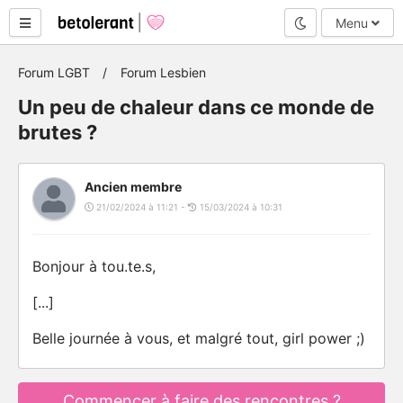
Mode nuit
Menu
Forum LGBT
Forum Lesbien
Un peu de chaleur dans ce monde de
brutes ?
Ancien membre
21/02/2024 à 11:21 -
15/03/2024 à 10:31
Bonjour à tou.te.s,
[...]
Belle journée à vous, et malgré tout, girl power ;)
Commencer à faire des rencontres ?