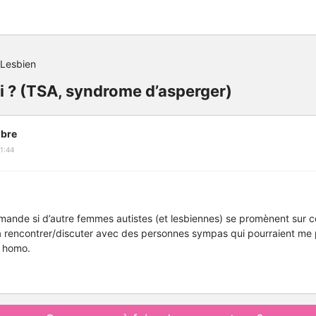
Lesbien
ci ? (TSA, syndrome d’asperger)
bre
1:44
emande si d’autre femmes autistes (et lesbiennes) se promènent sur 
à rencontrer/discuter avec des personnes sympas qui pourraient me 
t homo.