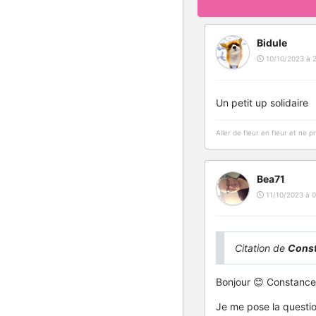
Bidule
10/10/2023 à 
Un petit up solidaire
Aller de fleur en fleur et ne 
Bea71
11/10/2023 à 0
Citation de
Cons
Bonjour 😊 Constance.
Je me pose la questio