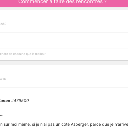
Commencer à faire des rencontres ?
22:59
prendre de chacune que le meilleur
4:16
tance
#479500
..
n sur moi même, si je n'ai pas un côté Asperger, parce que je n'arriv