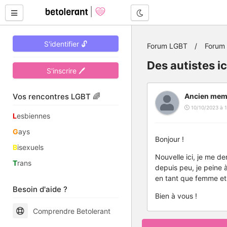
Mode nuit
S'identifier 🔓
Forum LGBT
Forum 
Des autistes i
S'inscrire 🖊
Vos rencontres LGBT 🌈
Ancien mem
10/10/2023 à 1
L
esbiennes
G
ays
Bonjour !
B
isexuels
Nouvelle ici, je me d
T
rans
depuis peu, je peine 
en tant que femme e
Besoin d'aide ?
Bien à vous !
Comprendre Betolerant