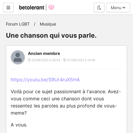
Mode nuit
Menu
Forum LGBT
Musique
Une chanson qui vous parle.
Ancien membre
23/08/2023 à 00:53 -
07/09/2023 à 10:09
https://youtu.be/S9Ur4ruX5HA
Voilà pour ce sujet passionnant à l'avance. Avez-
vous comme ceci une chanson dont vous
ressentez les paroles au plus profond de vous-
meme?
A vous.