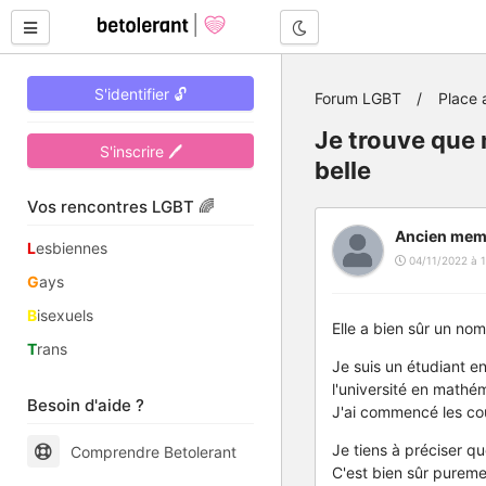
Mode nuit
S'identifier 🔓
Forum LGBT
Place 
Je trouve que 
S'inscrire 🖊
belle
Vos rencontres LGBT 🌈
Ancien mem
L
esbiennes
04/11/2022 à 1
G
ays
B
isexuels
Elle a bien sûr un nom
T
rans
Je suis un étudiant e
l'université en mathé
Besoin d'aide ?
J'ai commencé les cou
Je tiens à préciser q
Comprendre Betolerant
C'est bien sûr pureme