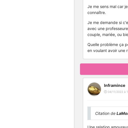
Je me sens mal car je 
connaître.
Je me demande si c'es
avec une professeure 
couple, mariée, ou bien
Quelle problème ça po
en voulant avoir une r
Inframince
04/11/2022 à 1
Citation de
LaMo
Une relation amoureuse