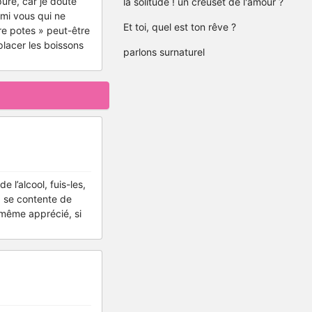
pure, car je doute
la solitude ! un creuset de l'amour ?
rmi vous qui ne
Et toi, quel est ton rêve ?
re potes » peut-être
placer les boissons
parlons surnaturel
 l’alcool, fuis-les,
x se contente de
 même apprécié, si