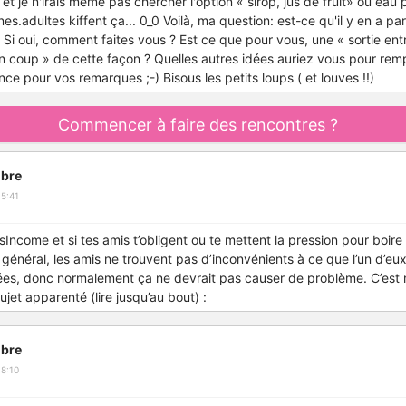
 et je n'irais même pas chercher l'option « sirop, jus de fruit» ou eau 
.adultes kiffent ça... 0_0 Voilà, ma question: est-ce qu'il y en a pa
? Si oui, comment faites vous ? Est ce que pour vous, une « sortie ent
un coup » de cette façon ? Quelles autres idées auriez vous pour rem
ce pour vos remarques ;-) Bisous les petits loups ( et louves !!)
Commencer à faire des rencontres ?
bre
5:41
come et si tes amis t’obligent ou te mettent la pression pour boire de
énéral, les amis ne trouvent pas d’inconvénients à ce que l’un d’eu
sées, donc normalement ça ne devrait pas causer de problème. C’est
ujet apparenté (lire jusqu’au bout) :
bre
8:10