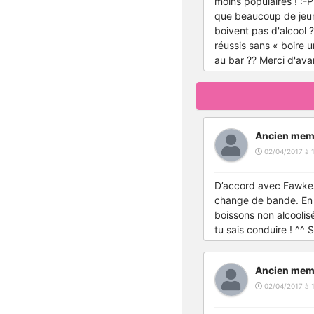
moins populaires ! :-P
que beaucoup de jeunes
boivent pas d'alcool 
réussis sans « boire 
au bar ?? Merci d'avan
Ancien mem
02/04/2017 à 1
D’accord avec FawkesIn
change de bande. En g
boissons non alcooli
tu sais conduire ! ^^ S
Ancien mem
02/04/2017 à 1