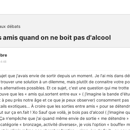
aux débats
s amis quand on ne boit pas d'alcool
bre
14:48
 sujet que j'avais envie de sortir depuis un moment. Je l'ai mis dans d
 trouver une solution à un dilemme, mais plutôt de connaitre votre poi
es alternatives possibles. Et ce sujet, c'est une question qui me trotte
ouve que les « amis qui.sortent entre eux » ( j'imagine la bande d'ét
t à peu près notre âge et ce que je peux observer) consomment pas m
ils exotiques... À croire que les sorties entre amis « pour se détendr
ut sur ça en.fait ! Xo Sauf que voilà, je bois pas d'alcool ( j'imagine qu
Ça n'empêche que j'ai quand même envie de sortie « me détendre » a
catégorie « bronzage,.activité diverses», je vois l'option « bouffe» ma