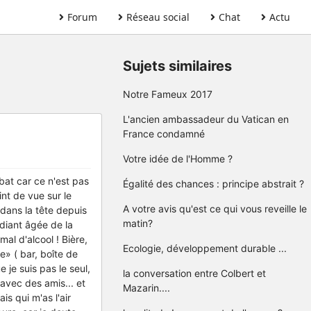
Forum
Réseau social
Chat
Actu
Sujets similaires
Notre Fameux 2017
L'ancien ambassadeur du Vatican en
France condamné
Votre idée de l'Homme ?
ébat car ce n'est pas
Égalité des chances : principe abstrait ?
nt de vue sur le
A votre avis qu'est ce qui vous reveille le
 dans la tête depuis
matin?
udiant âgée de la
al d'alcool ! Bière,
Ecologie, développement durable ...
e» ( bar, boîte de
e je suis pas le seul,
la conversation entre Colbert et
vec des amis... et
Mazarin....
is qui m'as l'air