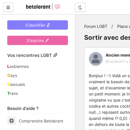
Mode nuit
S'identifier 🔓
Forum LGBT
Place 
Sortir avec de
S'inscrire 🖊
Vos rencontres LGBT 🌈
Ancien mem
02/04/2017 à 
L
esbiennes
G
ays
Bonjour ! :-) Voilà un
vraiment le besoin de
B
isexuels
sujet, et d'examiner l
T
rans
un petit moment: je tr
vingtaine vu que c'es
vodka et autres cockta
Besoin d'aide ?
nuit...) reposent surto
quand même !? 0_0). 
Comprendre Betolerant
en dehors de toute la 