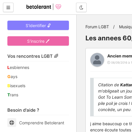
Mode nuit
S'identifier 🔓
Forum LGBT
Musiq
Les annees 60
S'inscrire 🖊
Vos rencontres LGBT 🌈
Ancien mem
06/09/2016 à 
L
esbiennes
G
ays
Citation de
Katta
B
isexuels
m'obligeait un jo
T
rans
Got To Learn Som
pile poil je crois
concède, un peu 
Besoin d'aide ?
Comprendre Betolerant
j aime beaucoup ce tit
encore écoute toutes 