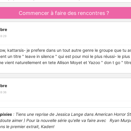
Commencer à faire des rencontres ?
bre
18:29
low, kattarsis- je prefere dans un tout autre genre le groupe que tu
nt un titre " leave in silence " qui est pour moi le plus réussi- le plus
e vient naturellement en tete Allison Moyet et Yazoo " don t go " titr
bre
18:36
pixies
: Tiens une reprise de Jessica Lange dans American Horror S
doute aimer ) Pour la nouvelle série qu'elle va faire avec Ryan Mur
ns le premier extrait, Kaden!