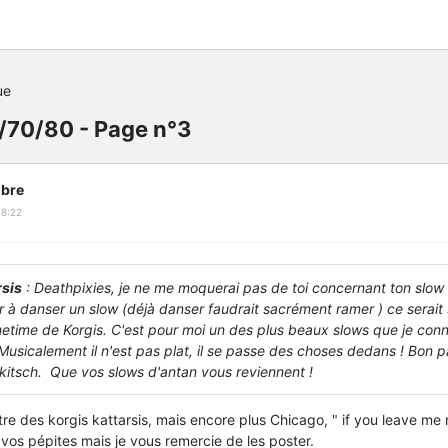
ue
/70/80 - Page n°3
bre
18:22
rsis
: Deathpixies, je ne me moquerai pas de toi concernant ton slow ! 
ur à danser un slow (déjà danser faudrait sacrément ramer ) ce serait
etime de Korgis. C'est pour moi un des plus beaux slows que je conn
 ! Musicalement il n'est pas plat, il se passe des choses dedans ! Bon p
kitsch. Que vos slows d'antan vous reviennent !
re des korgis kattarsis, mais encore plus Chicago, " if you leave me 
vos pépites mais je vous remercie de les poster.