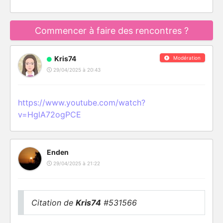
Commencer à faire des rencontres ?
Kris74
Modération
29/04/2025 à 20:43
https://www.youtube.com/watch?
v=HglA72ogPCE
Enden
29/04/2025 à 21:22
Citation de
Kris74
#531566