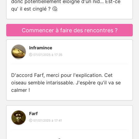
donc potentiellement éloigné d'un nid... Est-ce
qu' il est cinglé ? 🤔
Commencer à faire des rencontres ?
Inframince
07/07/2025 à 17:35
D'accord Farf, merci pour l'explication. Cet
oiseau semble intarissable. J'espère qu'il va se
calmer !
Farf
07/07/2025 à 17:41