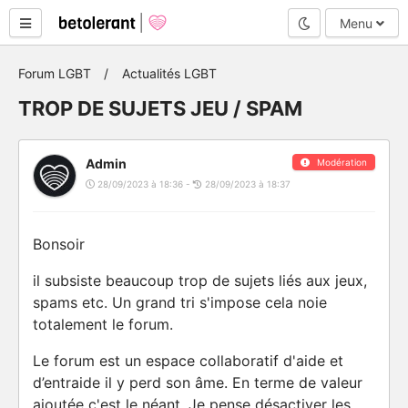
Mode nuit
Menu
Forum LGBT
Actualités LGBT
TROP DE SUJETS JEU / SPAM
Admin
Modération
28/09/2023 à 18:36 -
28/09/2023 à 18:37
Bonsoir
il subsiste beaucoup trop de sujets liés aux jeux,
spams etc. Un grand tri s'impose cela noie
totalement le forum.
Le forum est un espace collaboratif d'aide et
d’entraide il y perd son âme. En terme de valeur
ajoutée c'est le néant. Je pense désactiver les