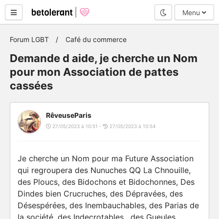
Mode nuit
Menu
Forum LGBT
Café du commerce
Demande d aide, je cherche un Nom
pour mon Association de pattes
cassées
RêveuseParis
27/05/2023 à 10:51 -
27/05/2023 à 10:54
Je cherche un Nom pour ma Future Association
qui regroupera des Nunuches QQ La Chnouille,
des Ploucs, des Bidochons et Bidochonnes, Des
Dindes bien Crucruches, des Dépravées, des
Désespérées, des Inembauchables, des Parias de
la société, des Indecrotables , des Gueules