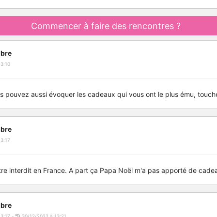
Commencer à faire des rencontres ?
bre
3:10
 pouvez aussi évoquer les cadeaux qui vous ont le plus ému, touché
bre
3:17
être interdit en France. A part ça Papa Noël m'a pas apporté de cadeau
bre
13:17 -
30/12/2022 à 13:21