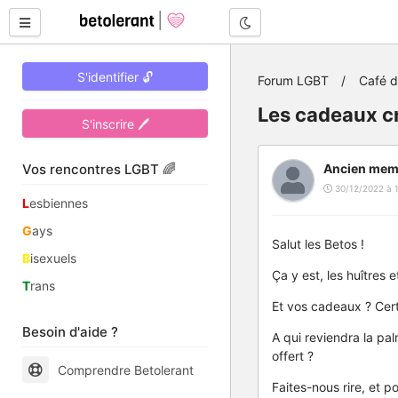
Mode nuit
S'identifier 🔓
Forum LGBT
Café 
Les cadeaux cr
S'inscrire 🖊
Vos rencontres LGBT 🌈
Ancien mem
30/12/2022 à 
L
esbiennes
G
ays
Salut les Betos !
B
isexuels
Ça y est, les huîtres e
T
rans
Et vos cadeaux ? Cert
Besoin d'aide ?
A qui reviendra la pal
offert ?
Comprendre Betolerant
Faites-nous rire, et 