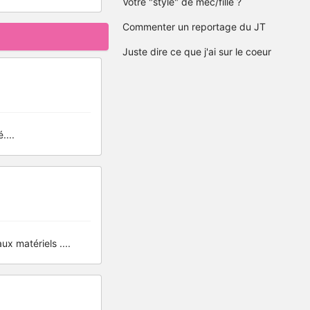
Votre "style" de mec/fille ?
Commenter un reportage du JT
Juste dire ce que j'ai sur le coeur
....
x matériels ....