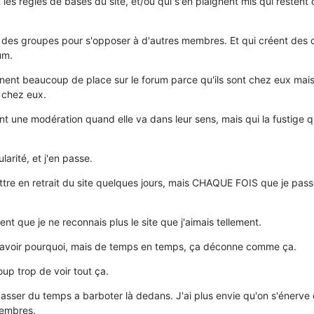
 les règles de bases du site, et/ou qui s'en plaignent mis qui reste
des groupes pour s'opposer à d'autres membres. Et qui créent des c
um.
ent beaucoup de place sur le forum parce qu'ils sont chez eux mais
 chez eux.
t une modération quand elle va dans leur sens, mais qui la fustige 
arité, et j'en passe.
tre en retrait du site quelques jours, mais CHAQUE FOIS que je passe
nt que je ne reconnais plus le site que j'aimais tellement.
z savoir pourquoi, mais de temps en temps, ça déconne comme ça.
p trop de voir tout ça.
passer du temps a barboter là dedans. J'ai plus envie qu'on s'énerve
embres.