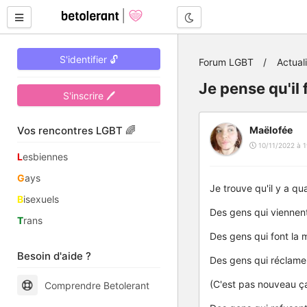
Mode nuit
S'identifier 🔓
Forum LGBT
Actual
Je pense qu'il
S'inscrire 🖊
Vos rencontres LGBT 🌈
Maëlofée
10/11/2022 à 1
L
esbiennes
G
ays
Je trouve qu'il y a q
B
isexuels
Des gens qui viennent
T
rans
Des gens qui font la 
Besoin d'aide ?
Des gens qui réclame
(C'est pas nouveau ça
Comprendre Betolerant