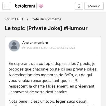
Mode nuit
Menu
Forum LGBT
Café du commerce
Le topic [Private Joke] #Humour
Ancien membre
16/06/2021 à 17:03 -
24/06/2021 à 19:24
En esperant que ce topic dépasse les 7 posts, je
propose que chacun·e poste ici ses private jokes.
À destination des membres de BeTo, ou de qui
vous voulez remarque... tant que les PJ
respectent la charte ! Idéalement, en préservant
l'anonymat de votre destinataire.
Nota bene : c'est un topic
léger
sans
débat.