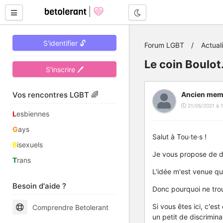
Mode nuit
S'identifier 🔓
Forum LGBT
Actual
Le coin Boulot
S'inscrire 🖊
Vos rencontres LGBT 🌈
Ancien mem
21/05/2021 à 1
L
esbiennes
G
ays
Salut à Tou·te·s !
B
isexuels
Je vous propose de dé
T
rans
L'idée m'est venue que 
Besoin d'aide ?
Donc pourquoi ne trou
Si vous êtes ici, c'es
Comprendre Betolerant
un petit de discrimina