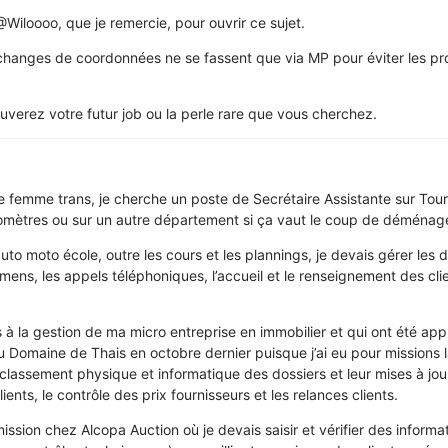
@Wiloooo, que je remercie, pour ouvrir ce sujet.
changes de coordonnées ne se fassent que via MP pour éviter les p
uverez votre futur job ou la perle rare que vous cherchez.
une femme trans, je cherche un poste de Secrétaire Assistante sur Tour
lomètres ou sur un autre département si ça vaut le coup de déménage
to moto école, outre les cours et les plannings, je devais gérer les 
mens, les appels téléphoniques, l’accueil et le renseignement des clie
 à la gestion de ma micro entreprise en immobilier et qui ont été ap
u Domaine de Thais en octobre dernier puisque j’ai eu pour missions l
 classement physique et informatique des dossiers et leur mises à jour
ients, le contrôle des prix fournisseurs et les relances clients.
mission chez Alcopa Auction où je devais saisir et vérifier des informa