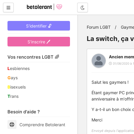
Mode nuit
S'identifier 🔓
Forum LGBT
Gayme
La switch, ça v
S'inscrire 🖊
Vos rencontres LGBT 🌈
Ancien mem
31/08/2020 à 1
L
esbiennes
G
ays
Salut les gaymers !
B
isexuels
Étant gaymer PC princ
T
rans
anniversaire à m'offr
Y a-t-il un bon choix
Besoin d'aide ?
Merci
Comprendre Betolerant
Envoyé depuis l'applicatio