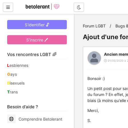
Mode nuit
S'identifier 🔓
Forum LGBT
Bugs &
Ajout d'une fo
S'inscrire 🖊
Vos rencontres LGBT 🌈
Ancien mem
21/05/2020 à 2
L
esbiennes
G
ays
Bonsoir :)
B
isexuels
Un petit post pour sav
T
rans
du forum ? En effet, 
biais (à moins qu'elle 
Besoin d'aide ?
Merci,
Comprendre Betolerant
S.