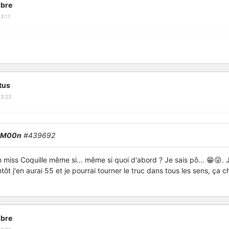
bre
3:17
tus
13:23
lM00n
#439692
en miss Coquille même si... même si quoi d'abord ? Je sais pô... 😁😜.
ôt j'en aurai 55 et je pourrai tourner le truc dans tous les sens, ça c
bre