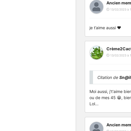
Ancien mem
13/02/2023 à 1
je t’aime aussi ❤️
Crème2Cac
13/02/2023 à 
Citation de
Sn@i
Moi aussi, j't'aime bi
ou de mes 45 😁, bient
Lol...
Ancien mem