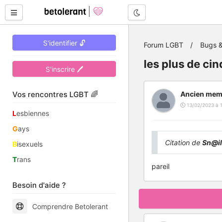
Mode nuit
S'identifier 🔓
Forum LGBT
Bugs &
les plus de ci
S'inscrire 🖊
Vos rencontres LGBT 🌈
Ancien mem
13/02/2023 à 
L
esbiennes
G
ays
Citation de
Sn@i
B
isexuels
T
rans
pareil
Besoin d'aide ?
Comprendre Betolerant