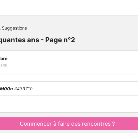
 Suggestions
nquantes ans - Page n°2
bre
13:09
lM00n
#439710
Commencer à faire des rencontres ?