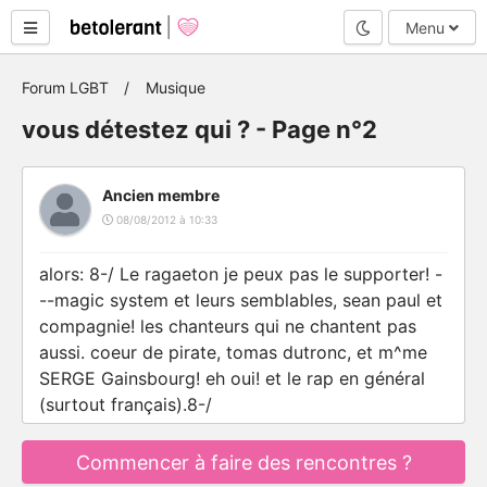
Mode nuit
Menu
Forum LGBT
Musique
vous détestez qui ? - Page n°2
Ancien membre
08/08/2012 à 10:33
alors: 8-/ Le ragaeton je peux pas le supporter! -
--magic system et leurs semblables, sean paul et
compagnie! les chanteurs qui ne chantent pas
aussi. coeur de pirate, tomas dutronc, et m^me
SERGE Gainsbourg! eh oui! et le rap en général
(surtout français).8-/
Commencer à faire des rencontres ?