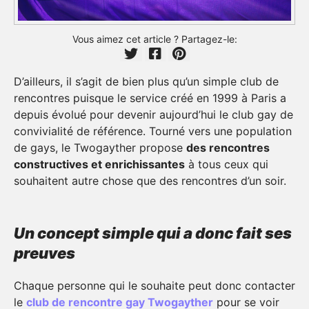
Vous aimez cet article ? Partagez-le:
D’ailleurs, il s’agit de bien plus qu’un simple club de
rencontres puisque le service créé en 1999 à Paris a
depuis évolué pour devenir aujourd’hui le club gay de
convivialité de référence. Tourné vers une population
de gays, le Twogayther propose
des rencontres
constructives et enrichissantes
à tous ceux qui
souhaitent autre chose que des rencontres d’un soir.
Un concept simple qui a donc fait ses
preuves
Chaque personne qui le souhaite peut donc contacter
le
club de rencontre gay Twogayther
pour se voir