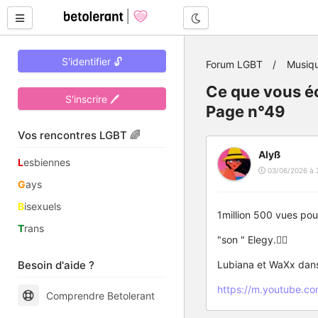
Mode nuit
S'identifier 🔓
Forum LGBT
Musiq
Ce que vous éc
S'inscrire 🖊
Page n°49
Vos rencontres LGBT 🌈
Alyß
L
esbiennes
03/06/2026 à 
G
ays
B
isexuels
1million 500 vues po
T
rans
"son " Elegy.🤷‍♀️
Besoin d'aide ?
Lubiana et WaXx dans 
https://m.youtube.
Comprendre Betolerant