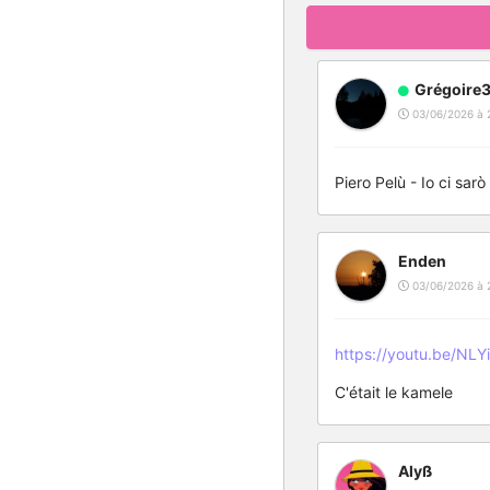
Grégoire
03/06/2026 à 
Piero Pelù - Io ci sarò
Enden
03/06/2026 à 
https://youtu.be/NL
C'était le kamele
Alyß