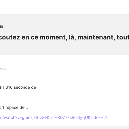
ue
outez en ce moment, là, maintenant, tout d
20:14
ur 1,316 seconde de
1 reprise de...
com/watch?v=gmn2jkSfz8E&list=RD77FsRoi3yqU&index=21