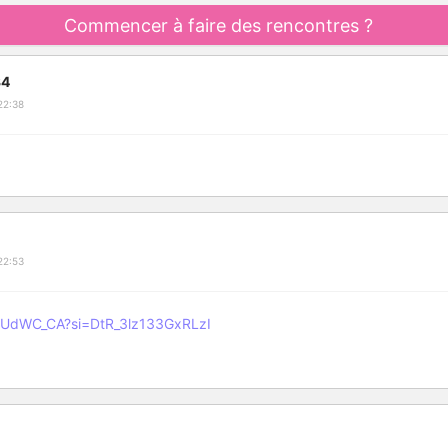
Commencer à faire des rencontres ?
34
22:38
22:53
YiUdWC_CA?si=DtR_3lz133GxRLzI