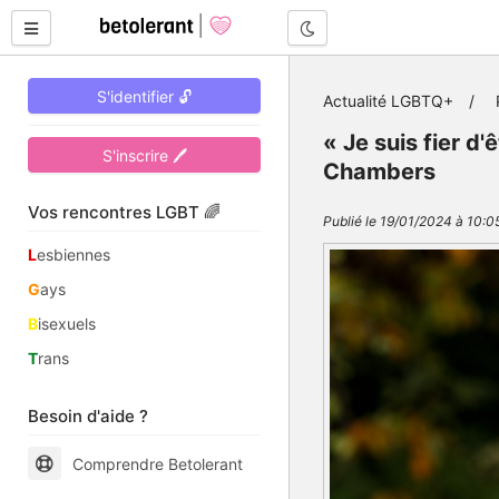
Mode nuit
S'identifier 🔓
Actualité LGBTQ+
« Je suis fier d'
S'inscrire 🖊
Chambers
Vos rencontres LGBT 🌈
Publié le 19/01/2024 à 10:05
L
esbiennes
G
ays
B
isexuels
T
rans
Besoin d'aide ?
Comprendre Betolerant