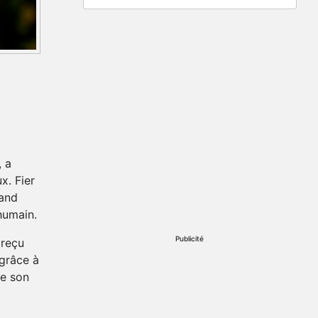
, a
x. Fier
rand
humain.
Publicité
 reçu
 grâce à
de son