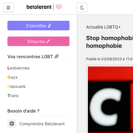
Mode nuit
S'identifier 🔓
Actualité LGBTQ+
Stop homophobi
S'inscrire 🖊
homophobie
Vos rencontres LGBT 🌈
Publié le 03/06/2023 à 11:0
L
esbiennes
G
ays
B
isexuels
T
rans
Besoin d'aide ?
Comprendre Betolerant