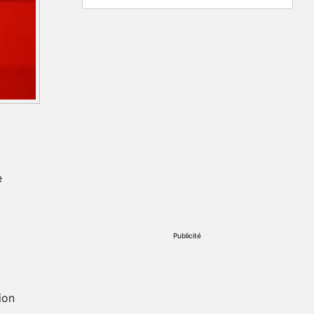
e
Publicité
ion