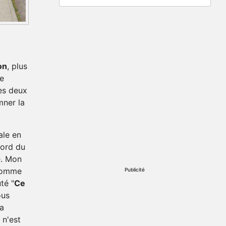
on
, plus
de
es deux
ner la
ale en
bord du
e. Mon
 homme
Publicité
té "
Ce
ous
la
 n'est