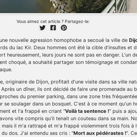
Vous aimez cet article ? Partagez-le:
 une nouvelle agression homophobe a secoué la ville de
Dij
ds du lac Kir. Deux hommes ont été la cible d'insultes et 
rt heureusement, leurs jours ne sont pas en danger. L'un d
t choqué, a souhaité partager son témoignage et condam
taque.
, originaire de Dijon, profitait d'une visite dans sa ville nat
Après un dîner, ils ont décidé de faire une promenade au 
s proches du premier parking, dans une zone très fréquenté
our se soulager dans un bosquet. C'est à ce moment qu'un
ent et l'a frappé en criant "
Voilà ta sentence !
" puis a ajou
 avons vite compris qu'il tenait un couteau dans sa main. N
 mais il m'a rattrapé et m'a frappé violemment trois fois à 
 du dos. J'ai entendu ses cris : "
Mort aux pédérastes !
". Ce