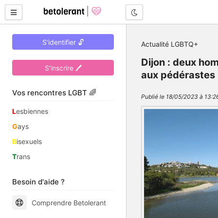
Mode nuit
S'identifier 🔓
Actualité LGBTQ+
Dijon : deux hom
S'inscrire 🖊
aux pédérastes
Vos rencontres LGBT 🌈
Publié le 18/05/2023 à 13:2
L
esbiennes
G
ays
B
isexuels
T
rans
Besoin d'aide ?
Comprendre Betolerant