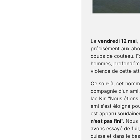
Le
vendredi 12 mai
,
précisément aux abor
coups de couteau. Fo
hommes, profondémen
violence de cette at
Ce soir-là, cet homme
compagnie d'un ami. 
lac Kir. "Nous étion
ami s'est éloigné p
est apparu soudainem
n'est pas fini
". Nous
avons essayé de fuir,
cuisse et dans le bas