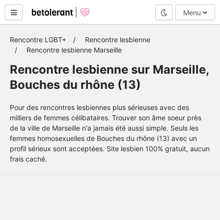
Mode nuit
Menu
Rencontre LGBT+
Rencontre lesbienne
Rencontre lesbienne Marseille
Rencontre lesbienne sur Marseille,
Bouches du rhône (13)
Pour des rencontres lesbiennes plus sérieuses avec des
milliers de femmes célibataires. Trouver son âme soeur près
de la ville de Marseille n'a jamais été aussi simple. Seuls les
femmes homosexuelles de Bouches du rhône (13) avec un
profil sérieux sont acceptées. Site lesbien 100% gratuit, aucun
frais caché.